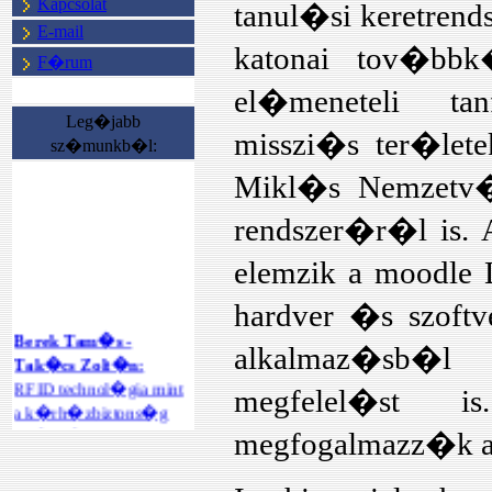
Kapcsolat
tanul�si keretren
E-mail
katonai tov�bbk
F�rum
el�meneteli ta
Leg�jabb
misszi�s ter�let
sz�munkb�l:
Mikl�s Nemzetv�d
rendszer�r�l is.
elemzik a moodle
hardver �s szoftver
Berek Tam�s -
alkalmaz�sb�l
Tak�cs Zolt�n:
RFID technol�gia mint
megfelel�st 
a k�rh�zbiztons�g
ter�let�n
megfogalmazz�k a 
megval�sul�
int�zm�nyi rend