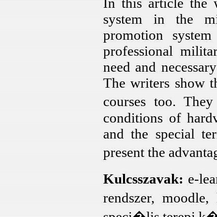
In this article th
biztos�t�s�nak
eszk�ze...
system in the mil
promotion system
Horv�th Tam�s:
IP alap� CCTV
professional milit
rendszer?
need and necessary 
Horv�th Tam�s -
The writers show t
Kov�cs Tibor:
IP alap� vide�
courses too. The
megfigyel� rendszerek
tervez�se,
conditions of har
rendszerelemei
and the special ter
kiv�laszt�sa...
present the advant
J�zsef Pad�nyi -
Gy�rgy Vass:
Banknote tracking as a
Kulcsszavak:
e-lea
tool for counter terrorism
financing...
rendszer, moodle
Szab� Anna Barbara:
speci�lis terepi 