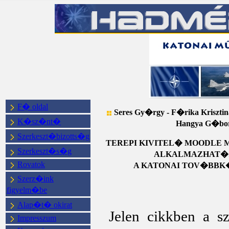
F� oldal
Seres Gy�rgy
- F�rika Krisztin
K�sz�nt�
Hangya G�bo
Szerkeszt�bizotts�g
TEREPI KIVITEL� MOODLE
Szerkeszt�s�g
ALKALMAZHAT�
Rovatok
A KATONAI TOV�BB
Szerz�ink
figyelm�be
Alap�t� okirat
Jelen cikkben a
Impresszum