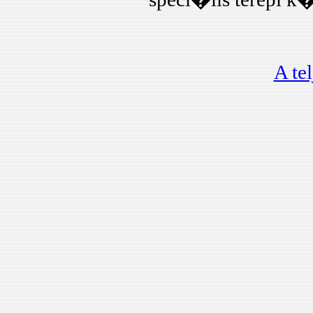
K�zint�zm�nyek
akad�lymentes�t�se
vakok �s gyeng�n
l�t�k sz�m�ra...
A te
Varga Attila Ferenc:
Robottechnol�gia �s
er�alkalmaz�s...
Szabolcsi R�bert:
UAV elasztikus
mozg�s�nak
modellez�se...
Szabolcsi R�bert:
L�gij�rm�vek
aeroelasztikus
leng�sei...
G�bor Sz�szi:
Long-span railway
bridges in the transport
system of hungary...