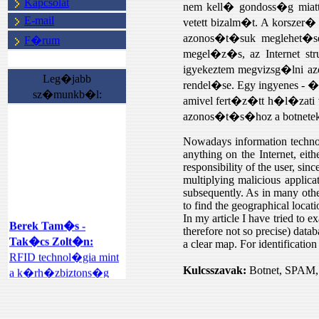
Kapcsolat
nem kell� gondoss�g miatt
E-mail
vetett bizalm�t. A korsz
azonos�t�suk meglehet�
F�rum
megel�z�s, az Internet st
igyekeztem megvizsg�lni a
Leg�jabb
rendel�se. Egy ingyenes -
sz�munkb�l:
amivel fert�z�tt h�l�zati
azonos�t�s�hoz a botnetek 
Nowadays information technol
anything on the Internet, eit
responsibility of the user, sin
multiplying malicious applica
subsequently. As in many othe
to find the geographical locati
In my article I have tried to 
Berek Tam�s -
therefore not so precise) data
Tak�cs Zolt�n:
a clear map. For identification
RFID technol�gia mint
a k�rh�zbiztons�g
Kulcsszavak:
Botnet, SPAM, 
ter�let�n
megval�sul�
int�zm�nyi rend