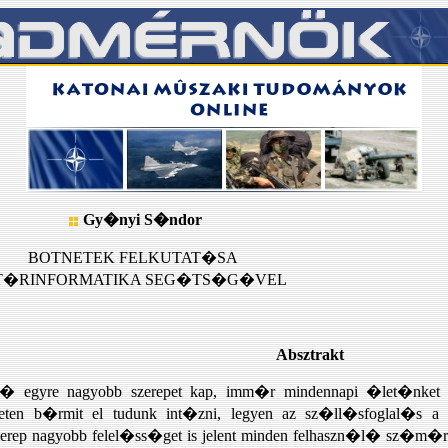
Gy�nyi S�ndor
BOTNETEK FELKUTAT�SA
T�RINFORMATIKA SEG�TS�G�VEL
Absztrakt
 egyre nagyobb szerepet kap, imm�r mindennapi �let�nket is 
neten b�rmit el tudunk int�zni, legyen az sz�ll�sfoglal�
zerep nagyobb felel�ss�get is jelent minden felhaszn�l� sz�m�r