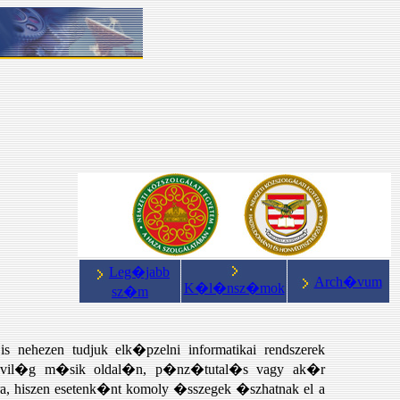
Leg�jabb
Arch�vum
K�l�nsz�mok
sz�m
nehezen tudjuk elk�pzelni informatikai rendszerek
s a vil�g m�sik oldal�n, p�nz�tutal�s vagy ak�r
a, hiszen esetenk�nt komoly �sszegek �szhatnak el a