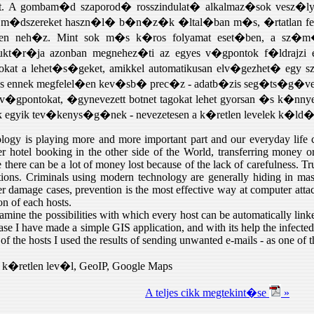
. A gombam�d szaporod� rosszindulat� alkalmaz�sok vesz�lyez
er� m�dszereket haszn�l� b�n�z�k �ltal�ban m�s, �rtatlan
sen neh�z. Mint sok m�s k�ros folyamat eset�ben, a sz�
rukt�r�ja azonban megnehez�ti az egyes v�gpontok f�ldrajzi
zokat a lehet�s�geket, amikkel automatikusan elv�gezhet� e
 �s ennek megfelel�en kev�sb� prec�z - adatb�zis seg�ts�g�vel
 v�gpontokat, �gynevezett botnet tagokat lehet gyorsan �s k�n
egyik tev�kenys�g�nek - nevezetesen a k�retlen levelek k�ld�
ogy is playing more and more important part and our everyday life c
her hotel booking in the other side of the World, transferring money or
ce there can be a lot of money lost because of the lack of carefulness. T
tions. Criminals using modern technology are generally hiding in mask
r damage cases, prevention is the most effective way at computer attack
on of each hosts.
examine the possibilities with which every host can be automatically lin
base I have made a simple GIS application, and with its help the infecte
 of the hosts I used the results of sending unwanted e-mails - as one of th
k�retlen lev�l, GeoIP, Google Maps
A teljes cikk megtekint�se
»