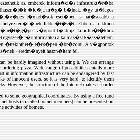
tethetik az emberek inform�ci�s infrastrukt�r�ba
 felhaszn�l�k �lc�ja m�g� b�jnak, �gy ut�lagos
m�t�g�pes t�mad�sok eset�ben is hat�sosabb a
 elhelyezked�s�nek felder�t�s�t. Ebben a cikkben
gy sz�m�t�g�pes v�gpont f�ldrajzi koordin�t�khoz
 egyszer� t�rinformatikai alkalmaz�st k�sz�tettem,
nyen �ttekinthet� t�rk�pen �br�zolni. A v�gpontok
s�nek - eredm�nyeit haszn�ltam fel.
an be hardly imagined without using it. We can arrange
 ordering pizza. Wide range of possibilities entails more
rust in information infrastructure can be endangered by fast
s of innocent users, so it is very hard. to identify them
s. However, the structure of the Internet makes it harder
ked to some geographical coordinates. By using a free (and
d net hosts (so-called botnet members) can be presented on
e activities of botnets.