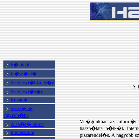
F� oldal
K�sz�nt�
Szerkeszt�bizotts�g
A 
Szerkeszt�s�g
Rovatok
Szerz�ink
figyelm�be
Vil�gunkban az inform�ci�
Alap�t� okirat
haszn�lata n�lk�l. Inter
Impresszum
pizzarendel�s. A nagyobb s