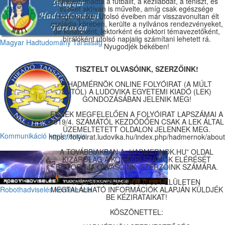
Emellett imádta a futballt, a kézilabdát, a teniszt, és
ezeket aktívan is művelte, amíg csak egészsége
megengedte. Utolsó éveiben már visszavonultan élt
családja körében, kerülte a nyilvános rendezvényeket,
de kutatóként, lektorként és doktori témavezetőként,
bírálóként utolsó napjaiig számítani lehetett rá.
Magyar Hadtudomány Társaság
Nyugodjék békében!
TISZTELT OLVASÓINK, SZERZŐINK!
A HADMÉRNÖK ONLINE FOLYÓIRAT (A MÚLT
ÉVTŐL) A LUDOVIKA EGYETEMI KIADÓ (LEK)
GONDOZÁSÁBAN JELENIK MEG!
ENNEK MEGFELELŐEN A FOLYÓIRAT LAPSZÁMAI A
2019/4. SZÁMÁTÓL KEZDŐDŐEN CSAK A LEK ÁLTAL
ÜZEMELTETETT OLDALON JELENNEK MEG.
Kommunikáció konferencia
https://folyoirat.ludovika.hu/index.php/hadmernok/about
A TOVÁBBIAKBAN A „HADMERNOK.HU” OLDAL
KIZÁRÓLAG A KORÁBBI SZÁMOK ELÉRÉSÉT
BIZTOSÍTJA OLVASÓINK, SZERZŐINK SZÁMÁRA.
KÉREM A MEGADOTT, ÚJ FELÜLETEN
Robothadviselés konferencia
MEGTALÁLHATÓ INFORMÁCIÓK ALAPJÁN KÜLDJÉK
BE KÉZIRATAIKAT!
KÖSZÖNETTEL: