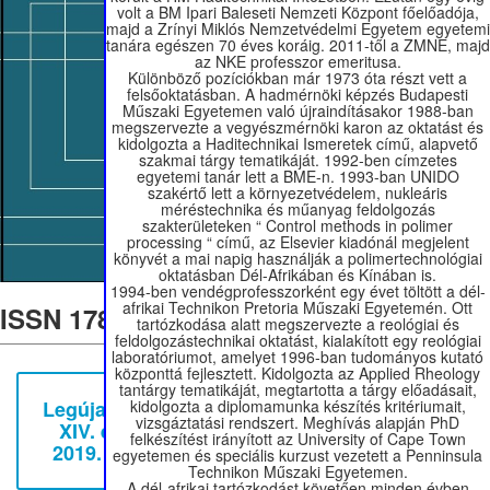
volt a BM Ipari Baleseti Nemzeti Központ főelőadója,
majd a Zrínyi Miklós Nemzetvédelmi Egyetem egyetemi
tanára egészen 70 éves koráig. 2011-től a ZMNE, majd
az NKE professzor emeritusa.
Különböző pozíciókban már 1973 óta részt vett a
felsőoktatásban. A hadmérnöki képzés Budapesti
Műszaki Egyetemen való újraindításakor 1988-ban
megszervezte a vegyészmérnöki karon az oktatást és
kidolgozta a Haditechnikai Ismeretek című, alapvető
szakmai tárgy tematikáját. 1992-ben címzetes
egyetemi tanár lett a BME-n. 1993-ban UNIDO
szakértő lett a környezetvédelem, nukleáris
méréstechnika és műanyag feldolgozás
szakterületeken “ Control methods in polimer
processing “ című, az Elsevier kiadónál megjelent
könyvét a mai napig használják a polimertechnológiai
oktatásban Dél-Afrikában és Kínában is.
1994-ben vendégprofesszorként egy évet töltött a dél-
afrikai Technikon Pretoria Műszaki Egyetemén. Ott
ISSN 1788-1929
tartózkodása alatt megszervezte a reológiai és
feldolgozástechnikai oktatást, kialakított egy reológiai
laboratóriumot, amelyet 1996-ban tudományos kutató
központtá fejlesztett. Kidolgozta az Applied Rheology
tantárgy tematikáját, megtartotta a tárgy előadásait,
kidolgozta a diplomamunka készítés kritériumait,
Legújabb számunk:
vizsgáztatási rendszert. Meghívás alapján PhD
XIV. évf. 3. szám
felkészítést irányított az University of Cape Town
2019. szeptember
egyetemen és speciális kurzust vezetett a Penninsula
Technikon Műszaki Egyetemen.
A dél-afrikai tartózkodást követően minden évben