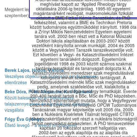
meghívást kapott az “Applied Rheology tárgy
oktatására 2006-ig bezárólag. 1995-től egyetemi
Megjelent legújabb számunk (XIV. évf. 3. szám 2019.
magántanárként reológiát, makromolekulák fizikáját
szeptember), amelyben változatos témákban mutatják ....
oktatott a BME Fizikai Kémia Tanszékén, és PhD
felkészítést, valamint a BME és Technikon Pretoria
között tudományos együttműködést irányított. 1998 óta
a Zrínyi Miklós Nemzetvédelmi Egyetem egyetemi
tanára volt. 2002-ben részt vett a Katonai Műszaki
Doktori Iskola alapításában és 2003-2007 között
vezetőként irányította annak munkáját. 2004 és 2005
között a Vegyivédelmi Tanszék tanszékvezetője volt.
Ezt követően a Vegyi- és Katasztrófavédelmi Intézet
egyetemi tanáraként dolgozott. Egyetemünk
jogelődjénél 1998 és 2003 között számos szakmai
Berek Lajos, Hódosi Viktória:
tantárgy tematikáját és tananyagait dolgozta ki. A
Veszélyes objektumok biztonsági rendszereinek
Katasztrófavédelmi menedzser szak megindulásával
kidolgozta annak szakalapozó tantárgyait. A
ellenőrzése
Katasztrófavédelmi mérnöki MSc szak megindulásakor
pedig, amelynek szakfelelőse volt, kialakította a
Beke Dóra, Földi Alexandra, Kuti Rajmund:
Klimatológia, meteorológia tantárgy tematikáját. Évente
Közúti balesetek során bekövetkező
200-400 tanórát tartott a BSc, MSc és PhD képzésben.
talajszennyezések és kárelhárítási eljárások
Nemzetközi elismertségét mutatja, hogy a Vegyifegyver
Leszerelési Egyezményt felügyelő OPCW Tudományos
vizsgálata
Tanácsának magyar képviselője volt 2005 óta, 2009-
ben a Nukleáris Kísérletek Tilalmát felügyelő CTBTO
Frigy Éva Gyöngyi:
felkért szakértőjeként vett részt a nukleáris biztonságról
Éltető levegő – a levegő minőségével
tartott nemzetközi értekezleten. A PhD témavezetése
kapcsolatos problémák összefoglalása.
kapcsán 20 fokozatot szerzett hallgatója van.
2002-ben az egyik alapítója és az alapítás óta
Hábermayer Tamás, Túriné Barta Ágnes,