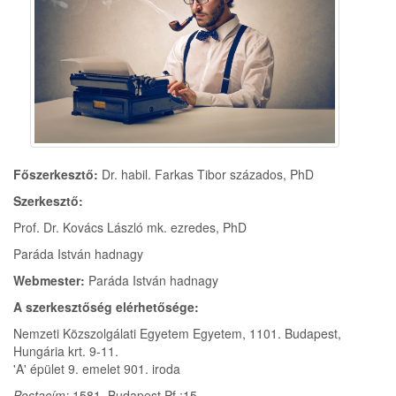
Főszerkesztő:
Dr. habil. Farkas Tibor százados, PhD
Szerkesztő:
Prof. Dr. Kovács László mk. ezredes, PhD
Paráda István hadnagy
Webmester:
Paráda István hadnagy
A szerkesztőség elérhetősége:
Nemzeti Közszolgálati Egyetem Egyetem, 1101. Budapest,
Hungária krt. 9-11.
'A' épület 9. emelet 901. iroda
Postacím:
1581. Budapest Pf.:15.