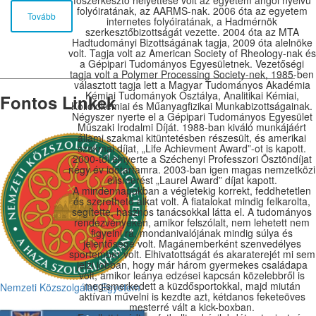
főszerkesztő helyettese volt az egyetem angol nyelvű
folyóiratának, az AARMS-nak. 2006 óta az egyetem
Sárossy Gábor, Kiefaber Gábor:
Tovább
internetes folyóiratának, a Hadmérnök
A katasztrófavédelmi műveletek támogatása
szerkesztőbizottságát vezette. 2004 óta az MTA
önkéntesek bevonásával
Hadtudományi Bizottságának tagja, 2009 óta alelnöke
volt. Tagja volt az American Society of Rheology-nak és
a Gépipari Tudományos Egyesületnek. Vezetőségi
tagja volt a Polymer Processing Society-nek, 1985-ben
választott tagja lett a Magyar Tudományos Akadémia
Kémiai Tudományok Osztálya, Analitikai Kémiai,
Fontos Linkek
Kolloidkémiai és Műanyagfizikai Munkabizottságainak.
Négyszer nyerte el a Gépipari Tudományos Egyesület
Műszaki Irodalmi Díját. 1988-ban kiváló munkájáért
állami szakmai kitüntetésben részesült, és amerikai
szakmai díjat, „Life Achievment Award”-ot is kapott.
2000-től elnyerte a Széchenyi Professzori Ösztöndíjat
négy év időtartamra. 2003-ban igen magas nemzetközi
elismerést „Laurel Award” díjat kapott.
A mindennapokban a végletekig korrekt, feddhetetlen
és szerethető alkat volt. A fiatalokat mindig felkarolta,
segítette, hasznos tanácsokkal látta el. A tudományos
rendezvényeken, amikor felszólalt, nem lehetett nem
figyelni rá, mondanivalójának mindig súlya és
jelentősége volt. Magánemberként szenvedélyes
sportember volt. Elhivatottságát és akaraterejét mi sem
jelzi jobban, hogy már három gyermekes családapa
volt, amikor leánya edzései kapcsán közelebbről is
megismerkedett a küzdősportokkal, majd miután
Nemzeti Közszolgálati Egyetem
aktívan művelni is kezdte azt, kétdanos feketeöves
mesterré vált a kick-boxban.