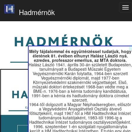
Hadmérnök
Mély fájdalommal és együttérzéssel tudatjuk, hogy
életének 81. évében elhunyt Halász László nyá.
ezredes, professzor emeritus, az MTA doktora.
Halász László 1941. április 30-án született Budapesten,
tanulmányait a Budapesti Műszaki Egyetem
Vegyészmérnöki Karán folytatta, 1964-ben szerzett
Vegyészmérnöki diplomát, majd 1977-ben
Környezetvédelmi szakmérnöki végzettséget. Első,
műszaki doktori értekezését 1968-ban védte meg a
BME-n. 1976-ban a kémia tudomány kandidátusa,
1991-ben a kémia és hadtudomány doktora címeket
szerzett.
1964-től dolgozott a Magyar Néphadseregben, először
a Vegyivédelmi Anyagátvételi Osztály átvevő
főtisztjeként, majd 1967-tól a HM Haditechnikai Intézet
tudományos kutatójaként, 1983-től 1996-ig a
Haditechnikai Intézet tudományos osztályvezetőjeként.
1996. szeptember 1-én szolgálati nyugállományba
került a HM Haditechnikai Intézetben. Ezután egy évig